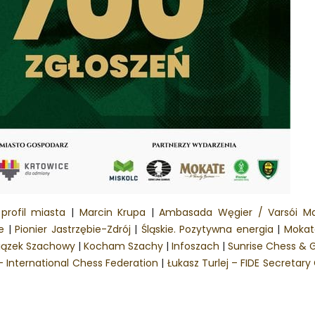
profil miasta
|
Marcin Krupa
|
Ambasada Węgier / Varsói M
e
|
Pionier Jastrzębie-Zdrój
|
Śląskie. Pozytywna energia
|
Mokat
wiązek Szachowy
|
Kocham Szachy
|
Infoszach
|
Sunrise Chess & 
– International Chess Federation
|
Łukasz Turlej – FIDE Secretary