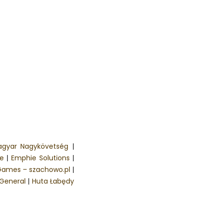
agyar Nagykövetség
|
e
|
Emphie Solutions
|
Games – szachowo.pl
|
 General
|
Huta Łabędy