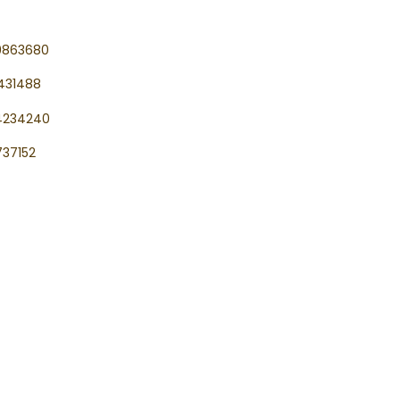
9863680
431488
4234240
37152