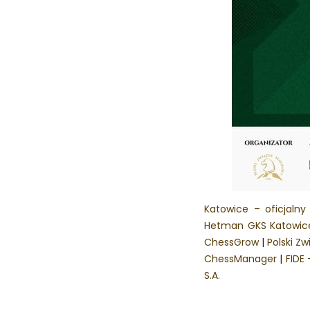
Katowice – oficjalny 
Hetman GKS Katowic
ChessGrow
|
Polski Z
ChessManager
|
FIDE 
S.A.