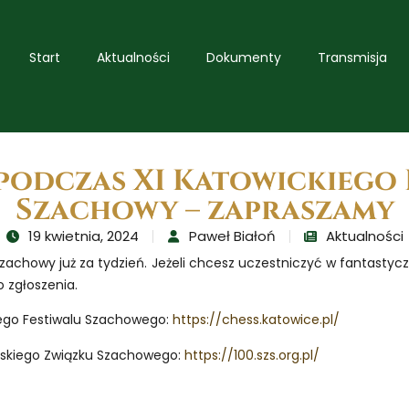
Start
Aktualności
Dokumenty
Transmisja
 podczas XI Katowickiego 
Szachowy – zapraszamy
19 kwietnia, 2024
Paweł Białoń
Aktualności
 Szachowy już za tydzień. Jeżeli chcesz uczestniczyć w fantasty
o zgłoszenia.
iego Festiwalu Szachowego:
https://chess.katowice.pl/
ląskiego Związku Szachowego:
https://100.szs.org.pl/