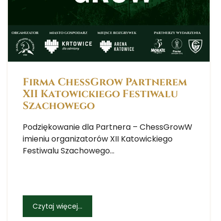
Firma ChessGrow Partnerem
XII Katowickiego Festiwalu
Szachowego
Podziękowanie dla Partnera – ChessGrowW
imieniu organizatorów XII Katowickiego
Festiwalu Szachowego...
Czytaj więcej...