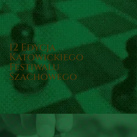
12 Edycja
Katowickiego
Festiwalu
Szachowego