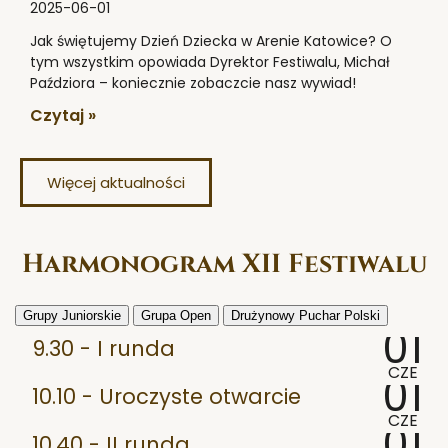
2025-06-01
Jak świętujemy Dzień Dziecka w Arenie Katowice? O
tym wszystkim opowiada Dyrektor Festiwalu, Michał
Paździora – koniecznie zobaczcie nasz wywiad!
Czytaj »
Więcej aktualności
Harmonogram XII Festiwalu
Grupy Juniorskie
Grupa Open
Drużynowy Puchar Polski
01
9.30 - I runda
CZE
01
10.10 - Uroczyste otwarcie
CZE
01
10.40 - II runda