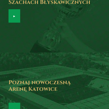
Szachach Błyskawicznych
▸
Poznaj nowoczesną
Arenę Katowice